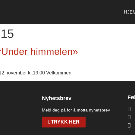
HJE
015
 «Under himmelen»
12.november kl.19.00 Velkommen!
Fø
Nyhetsbrev
Meld deg på for å motta nyhetsbrev
TRYKK HER