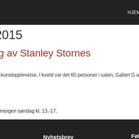
HJE
2015
g av Stanley Stornes
tt kunstopplevelse. I kveld var det 60 personer i salen. Galleri G
orgen søndag kl. 13.-17.
Fø
Nyhetsbrev