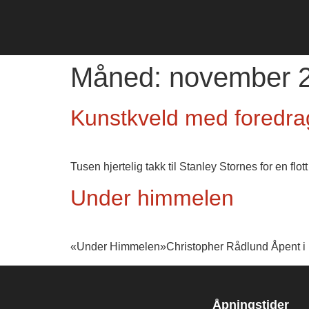
Måned:
november 
Kunstkveld med foredra
Tusen hjertelig takk til Stanley Stornes for en flo
Under himmelen
«Under Himmelen»Christopher Rådlund Åpent i m
Åpningstider